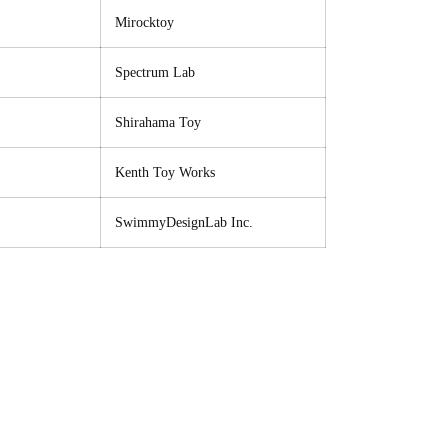
Mirocktoy
Spectrum Lab
Shirahama Toy
Kenth Toy Works
SwimmyDesignLab Inc.