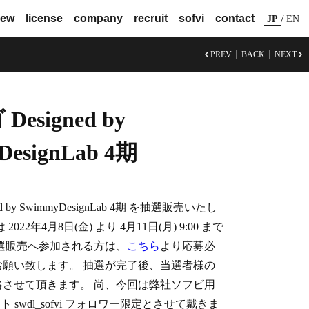
iew
license
company
recruit
sofvi
contact
/
JP
EN
PREV
BACK
NEXT
esigned by
DesignLab 4期
d by SwimmyDesignLab 4期 を抽選販売いたし
022年4月8日(金) より 4月11日(月) 9:00 まで
選販売へ参加される方は、
こちら
より応募必
お願い致します。 抽選が完了後、当選者様の
絡させて頂きます。 尚、今回は弊社ソフビ用
ウント swdl_sofvi フォロワー限定とさせて戴きま